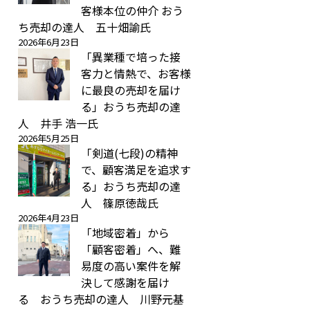
客様本位の仲介 おう
ち売却の達人 五十畑諭氏
2026年6月23日
「異業種で培った接
客力と情熱で、お客様
に最良の売却を届け
る」おうち売却の達
人 井手 浩一氏
2026年5月25日
「剣道(七段)の精神
で、顧客満足を追求す
る」おうち売却の達
人 篠原徳哉氏
2026年4月23日
「地域密着」から
「顧客密着」へ、難
易度の高い案件を解
決して感謝を届け
る おうち売却の達人 川野元基