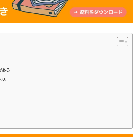
がある
大切