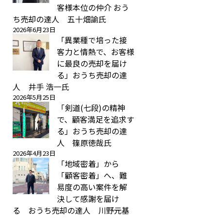
客様本位の仲介 おう
ち売却の達人 五十畑諭氏
2026年6月23日
「異業種で培った接
客力と情熱で、お客様
に最良の売却を届け
る」おうち売却の達
人 井手 浩一氏
2026年5月25日
「剣道(七段)の精神
で、顧客満足を追求す
る」おうち売却の達
人 篠原徳哉氏
2026年4月23日
「地域密着」から
「顧客密着」へ、難
易度の高い案件を解
決して感謝を届け
る おうち売却の達人 川野元基