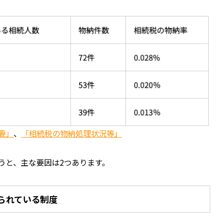
要」
、
「相続税の物納処理状況等」
うと、主な要因は2つあります。
められている制度