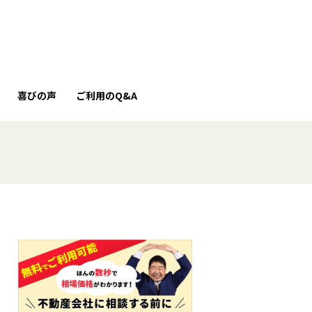
喜びの声
ご利用のQ&A