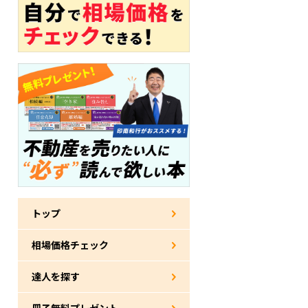
トップ
相場価格チェック
達人を探す
冊子無料プレゼント