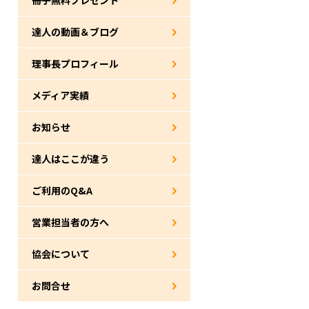
達人の動画＆ブログ
理事長プロフィール
メディア実績
お知らせ
達人はここが違う
ご利用のQ&A
営業担当者の方へ
協会について
お問合せ