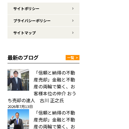
サイトポリシー
プライバシーポリシー
サイトマップ
最新のブログ
一覧
>
「信頼と納得の不動
産売却」金融と不動
産の両輪で築く、お
客様本位の仲介 おう
ち売却の達人 古川 正之氏
2026年7月13日
「信頼と納得の不動
産売却」金融と不動
産の両輪で築く、お