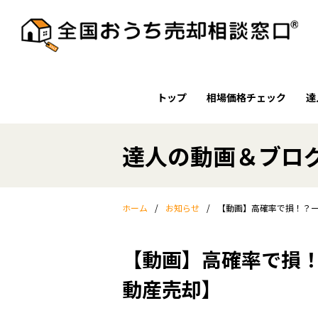
トップ
相場価格チェック
達
達人の動画＆ブロ
ホーム
/
お知らせ
/
【動画】高確率で損！？
【動画】高確率で損
動産売却】