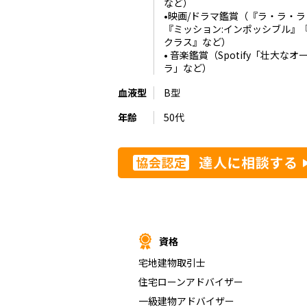
など）
•映画/ドラマ鑑賞（『ラ・ラ・
『ミッション:インポッシブル』
クラス』など）
• 音楽鑑賞（Spotify「壮大なオ
ラ」など）
血液型
B型
年齢
50代
資格
宅地建物取引士
住宅ローンアドバイザー
一級建物アドバイザー