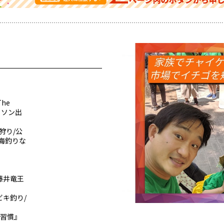
he
マラソン出
狩り/公
海釣りな
藤井竜王
ビキ釣り/
の習慣』