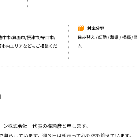
対応分野
住み替え / 転勤 / 離婚 / 相続 
中市/箕面市/摂津市/守口市/
ム
大阪市内エリアなどもご相談くだ
】
ーン株式会社 代表の権純彦と申します。
で暮らしています。週３日は朝走って心も体も鍛えています。