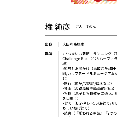
権 純彦
ごん すのん
出身
大阪府高槻市
趣味
•さつまいも栽培 ランニング（T
Challenge Race 2025 ハーフ
場）
•家族とお出かけ（鳥取砂丘/潮干
園/カップヌードルミュージアム/
ど）
•旅行（博多/淡路島/韓国など）
•登山（淡路島最高峰/諭鶴羽山）
•将棋（息子と将棋教室に通う。
を目撃！）
• 釣り（初心者レベル/海釣り/サ
ちょい投げ釣り）
•読書（『嫌われる勇気』『7つ