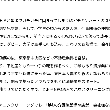
出ると緊張でガチガチに固まってしまうほどチキンハートの持
親や兄や妹、そして小学生の頃からの友人達、仕事関係の仲間
退後退しながらも、前向きに明るく七転び八起きで笑って成長
はラグビー、大学は空手に打ち込み、まわりのお陰様で、徐々
勤務の後、東京都中央区などで不動産業界を経験。
り、不動産ともう一つ手の職を作るべく、ご縁もあり清掃業に
もあり事業も軌道に乗った頃、東日本大震災や親の介護もあり
まえ、関東で培ったノウハウをもとに清掃業をスタート。
積ませていただく中で、とあるNPO法人でハウスクリーニン
アコンクリーニングでも、地域の介護施設様や店舗・会社様な