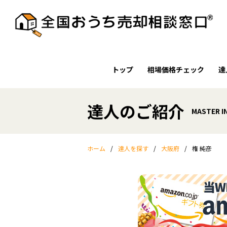
トップ
相場価格チェック
達
達人のご紹介
MASTER 
ホーム
/
達人を探す
/
大阪府
/
権 純彦