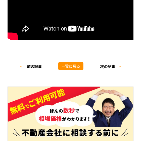
一覧に戻る
<
前の記事
次の記事
>