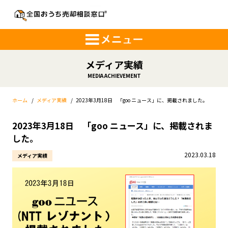
メディア実績
MEDIA ACHIEVEMENT
ホーム
/
メディア実績
/
2023年3月18日 「goo ニュース」に、掲載されました。
2023年3月18日 「goo ニュース」に、掲載されま
した。
2023.03.18
メディア実績