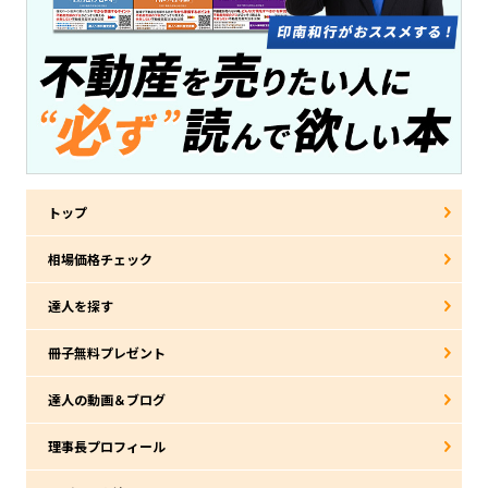
トップ
相場価格チェック
達人を探す
冊子無料プレゼント
達人の動画＆ブログ
理事長プロフィール