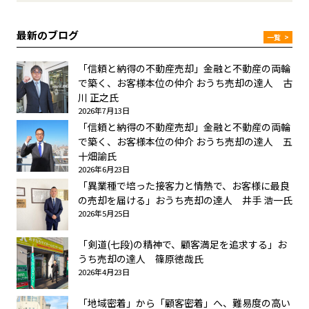
最新のブログ
一覧
>
「信頼と納得の不動産売却」金融と不動産の両輪
で築く、お客様本位の仲介 おうち売却の達人 古
川 正之氏
2026年7月13日
「信頼と納得の不動産売却」金融と不動産の両輪
で築く、お客様本位の仲介 おうち売却の達人 五
十畑諭氏
2026年6月23日
「異業種で培った接客力と情熱で、お客様に最良
の売却を届ける」おうち売却の達人 井手 浩一氏
2026年5月25日
「剣道(七段)の精神で、顧客満足を追求する」お
うち売却の達人 篠原徳哉氏
2026年4月23日
「地域密着」から「顧客密着」へ、難易度の高い