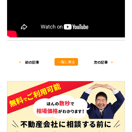
一覧に戻る
<
前の記事
次の記事
>