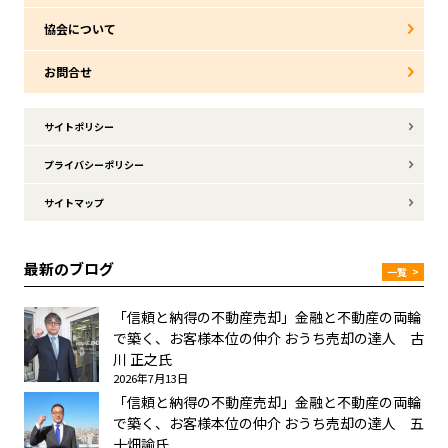
協会について
お問合せ
サイトポリシー
プライバシーポリシー
サイトマップ
最新のブログ
一覧
>
「信頼と納得の不動産売却」金融と不動産の両輪
で築く、お客様本位の仲介 おうち売却の達人 古
川 正之氏
2026年7月13日
「信頼と納得の不動産売却」金融と不動産の両輪
で築く、お客様本位の仲介 おうち売却の達人 五
十畑諭氏