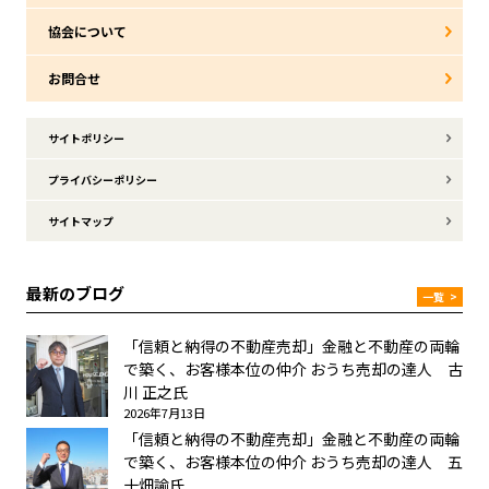
協会について
お問合せ
サイトポリシー
プライバシーポリシー
サイトマップ
最新のブログ
一覧
>
「信頼と納得の不動産売却」金融と不動産の両輪
で築く、お客様本位の仲介 おうち売却の達人 古
川 正之氏
2026年7月13日
「信頼と納得の不動産売却」金融と不動産の両輪
で築く、お客様本位の仲介 おうち売却の達人 五
十畑諭氏