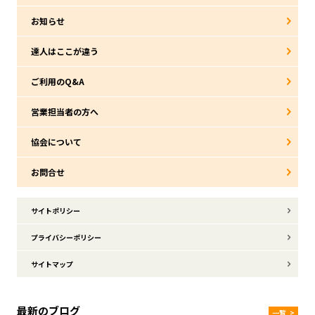
お知らせ
達人はここが違う
ご利用のQ&A
営業担当者の方へ
協会について
お問合せ
サイトポリシー
プライバシーポリシー
サイトマップ
最新のブログ
一覧
>