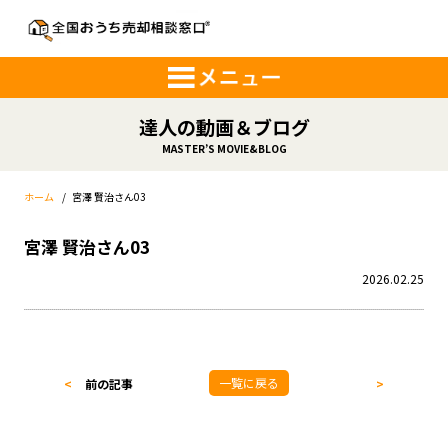
達人の動画＆ブログ
MASTER’S MOVIE&BLOG
ホーム
/
宮澤 賢治さん03
宮澤 賢治さん03
2026.02.25
一覧に戻る
<
前の記事
>