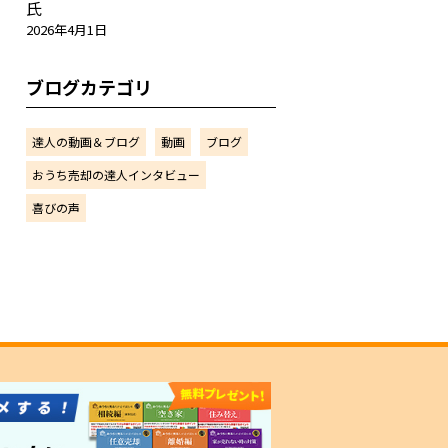
氏
2026年4月1日
ブログカテゴリ
達人の動画＆ブログ
動画
ブログ
おうち売却の達人インタビュー
喜びの声