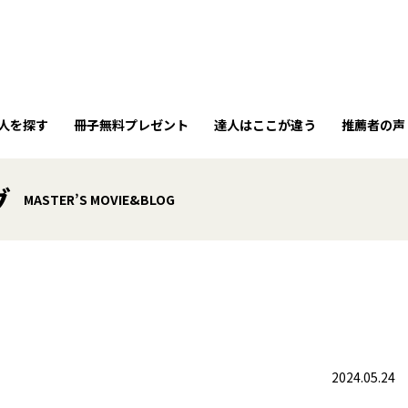
人を探す
冊子無料プレゼント
達人はここが違う
推薦者の声
グ
MASTER’S MOVIE&BLOG
2024.05.24