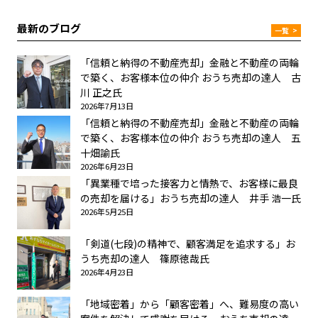
最新のブログ
一覧
>
「信頼と納得の不動産売却」金融と不動産の両輪
で築く、お客様本位の仲介 おうち売却の達人 古
川 正之氏
2026年7月13日
「信頼と納得の不動産売却」金融と不動産の両輪
で築く、お客様本位の仲介 おうち売却の達人 五
十畑諭氏
2026年6月23日
「異業種で培った接客力と情熱で、お客様に最良
の売却を届ける」おうち売却の達人 井手 浩一氏
2026年5月25日
「剣道(七段)の精神で、顧客満足を追求する」お
うち売却の達人 篠原徳哉氏
2026年4月23日
「地域密着」から「顧客密着」へ、難易度の高い