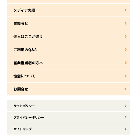
メディア実績
お知らせ
達人はここが違う
ご利用のQ&A
営業担当者の方へ
協会について
お問合せ
サイトポリシー
プライバシーポリシー
サイトマップ