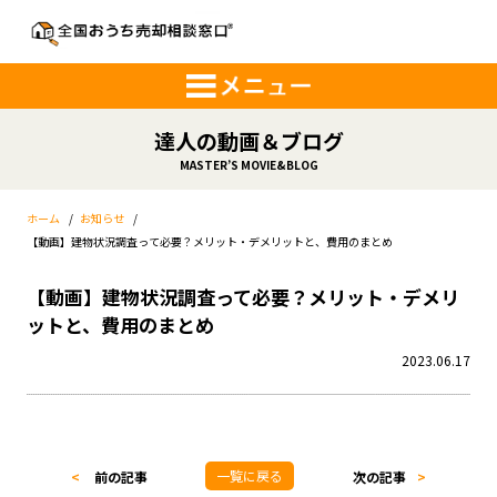
達人の動画＆ブログ
MASTER’S MOVIE&BLOG
ホーム
/
お知らせ
/
【動画】建物状況調査って必要？メリット・デメリットと、費用のまとめ
【動画】建物状況調査って必要？メリット・デメリ
ットと、費用のまとめ
2023.06.17
一覧に戻る
<
前の記事
次の記事
>