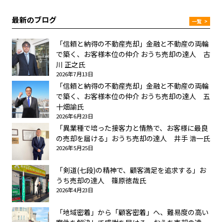
最新のブログ
一覧
>
「信頼と納得の不動産売却」金融と不動産の両輪
で築く、お客様本位の仲介 おうち売却の達人 古
川 正之氏
2026年7月13日
「信頼と納得の不動産売却」金融と不動産の両輪
で築く、お客様本位の仲介 おうち売却の達人 五
十畑諭氏
2026年6月23日
「異業種で培った接客力と情熱で、お客様に最良
の売却を届ける」おうち売却の達人 井手 浩一氏
2026年5月25日
「剣道(七段)の精神で、顧客満足を追求する」お
うち売却の達人 篠原徳哉氏
2026年4月23日
「地域密着」から「顧客密着」へ、難易度の高い