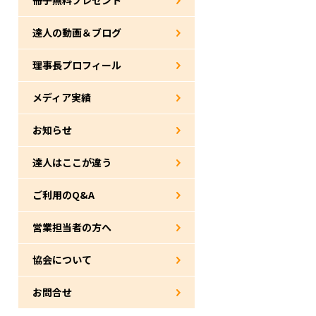
達人の動画＆ブログ
理事長プロフィール
メディア実績
お知らせ
達人はここが違う
ご利用のQ&A
営業担当者の方へ
協会について
お問合せ