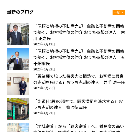
最新のブログ
一覧
>
「信頼と納得の不動産売却」金融と不動産の両輪
で築く、お客様本位の仲介 おうち売却の達人 古
川 正之氏
2026年7月13日
「信頼と納得の不動産売却」金融と不動産の両輪
で築く、お客様本位の仲介 おうち売却の達人 五
十畑諭氏
2026年6月23日
「異業種で培った接客力と情熱で、お客様に最良
の売却を届ける」おうち売却の達人 井手 浩一氏
2026年5月25日
「剣道(七段)の精神で、顧客満足を追求する」お
うち売却の達人 篠原徳哉氏
2026年4月23日
「地域密着」から「顧客密着」へ、難易度の高い