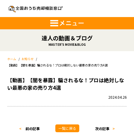
達人の動画＆ブログ
MASTER’S MOVIE&BLOG
ホーム
/
お知らせ
/
【動画】【闇を暴露】騙されるな！プロは絶対しない最悪の家の売り方4選
【動画】【闇を暴露】騙されるな！プロは絶対しな
い最悪の家の売り方4選
2024.04.26
一覧に戻る
<
前の記事
次の記事
>